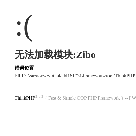
:(
无法加载模块:Zibo
错误位置
FILE: /var/www/virtual/nhl161731/home/wwwroot/ThinkPH
3.1.3
ThinkPHP
{ Fast & Simple OOP PHP Framework } -- 